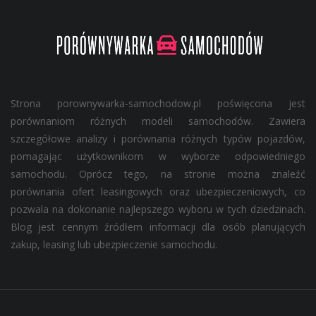
Strona porownywarka-samochodow.pl poświęcona jest
porównaniom różnych modeli samochodów. Zawiera
szczegółowe analizy i porównania różnych typów pojazdów,
pomagając użytkownikom w wyborze odpowiedniego
samochodu. Oprócz tego, na stronie można znaleźć
porównania ofert leasingowych oraz ubezpieczeniowych, co
pozwala na dokonanie najlepszego wyboru w tych dziedzinach.
Blog jest cennym źródłem informacji dla osób planujących
zakup, leasing lub ubezpieczenie samochodu.